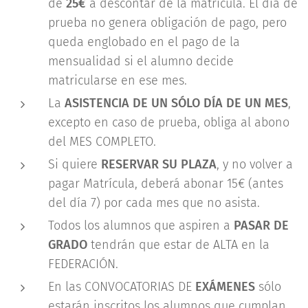
de
25€
a descontar de la matrícula. El día de
prueba no genera obligación de pago, pero
queda englobado en el pago de la
mensualidad si el alumno decide
matricularse en ese mes.
La
ASISTENCIA DE UN SÓLO DÍA DE UN MES
,
excepto en caso de prueba, obliga al abono
del MES COMPLETO.
Si quiere
RESERVAR SU PLAZA
, y no volver a
pagar Matrícula, deberá abonar 15€ (antes
del día 7) por cada mes que no asista.
Todos los alumnos que aspiren a
PASAR DE
GRADO
tendrán que estar de ALTA en la
FEDERACIÓN.
En las CONVOCATORIAS DE
EXÁMENES
sólo
estarán inscritos los alumnos que cumplan