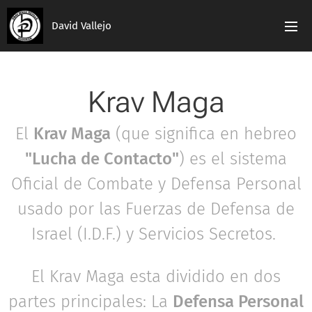
David Vallejo
Krav Maga
El
Krav Maga
(que significa en hebreo
"Lucha de Contacto"
) es el sistema
Oficial de Combate y Defensa Personal
usado por las Fuerzas de Defensa de
Israel (I.D.F.) y Servicios Secretos.
El Krav Maga esta dividido en dos
partes principales: La
Defensa Personal