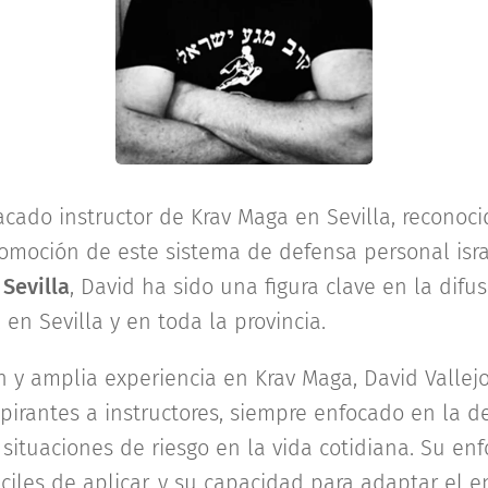
acado instructor de Krav Maga en Sevilla, recono
omoción de este sistema de defensa personal israe
Sevilla
, David ha sido una figura clave en la difu
en Sevilla y en toda la provincia.
 y amplia experiencia en Krav Maga, David Vallej
rantes a instructores, siempre enfocado en la de
 situaciones de riesgo en la vida cotidiana. Su e
áciles de aplicar, y su capacidad para adaptar el 